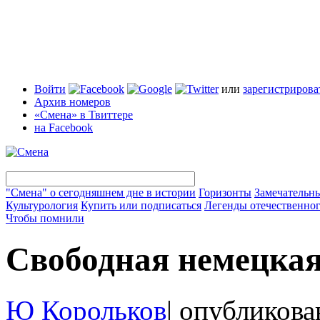
Войти
или
зарегистрирова
Архив номеров
«Смена» в Твиттере
на Facebook
"Смена" о сегодняшнем дне в истории
Горизонты
Замечательн
Культурология
Купить или подписаться
Легенды отечественног
Чтобы помнили
Свободная немецка
Ю Корольков
|
опубликова