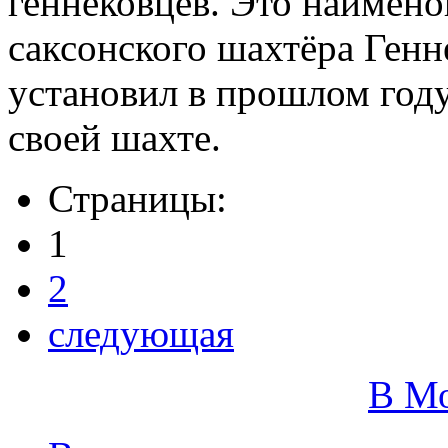
геннековцев. Это наимен
саксонского шахтёра Генн
установил в прошлом год
своей шахте.
Страницы:
1
2
следующая
В М