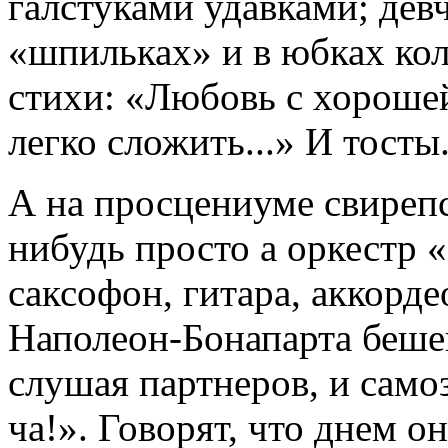
галстуками удавками; дев
«шпильках» и в юбках ко
стихи: «Любовь с хорошей
легко сложить...» И тосты
А на просцениуме свирепс
нибудь просто а оркестр «
саксофон, гитара, аккорд
Наполеон-Бонапарта бешен
слушая партнеров, и само
ча!». Говорят, что днем о