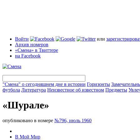
Войти
или
зарегистрирова
Архив номеров
«Смена» в Твиттере
на Facebook
"Смена" о сегодняшнем дне в истории
Горизонты
Замечательн
футбола
Литература
Неизвестное об известном
Предметы
Увле
«Шурале»
опубликовано в номере
№796, июль 1960
В Мой Мир