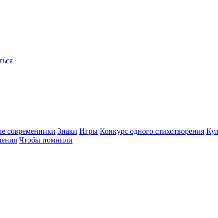
ться
ые современники
Знаки
Игры
Конкурс одного стихотворения
Кул
чения
Чтобы помнили