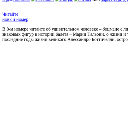
Читайте
новый номер
В 8-м номере читайте об удивительном человеке – боцмане с л
знаковых фигур в истории балета – Марии Тальони, о жизни и
последние годы жизни великого Алессандро Боттичелли, остр