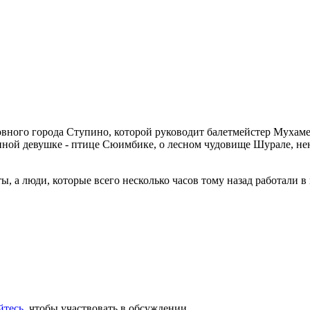
ного города Ступино, которой руководит балетмейстер Мухамед
анной девушке - птице Сюимбике, о лесном чудовище Шурале, н
, а люди, которые всего несколько часов тому назад работали в 
йтесь
, чтобы участвовать в обсуждении.