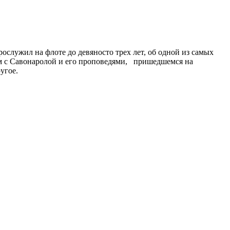
служил на флоте до девяносто трех лет, об одной из самых
ом с Савонаролой и его проповедями, пришедшемся на
угое.