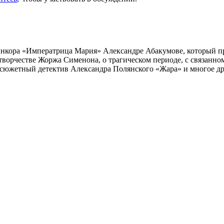
инкора «Императрица Мария» Александре Абакумове, который про
 творчестве Жоржа Сименона, о трагическом периоде, с связанн
осюжетный детектив Александра Полянского «Жара» и многое др