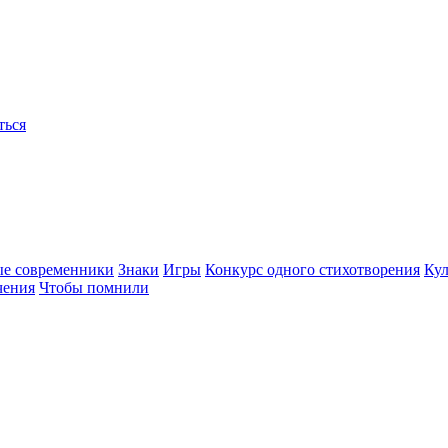
ться
ые современники
Знаки
Игры
Конкурс одного стихотворения
Кул
чения
Чтобы помнили