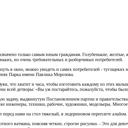
назначено только самым юным гражданам. Голубенькие, желтые, 
леньких, но очень требовательных и разборчивых потребителей.
лянуть в окно, можно увидеть и самих потребителей - тугощеки
ллеях Парка имени Павлика Морозова.
буви, что хватит и часа, чтобы изготовить каждому из этих мал
ни всей детворы: «Вы уж постарайтесь, пожалуйста, чтобы было
жную задачу, выдвинутую Постановлением партии и правительств
ике инженеры, техники, рабочие, художники, модельеры. Многое
 перед нами на стол тяжелый, в ледериновом переплете альбом.
тного ватмана, поясняя четкие, строгие рисунки. - Это для дево