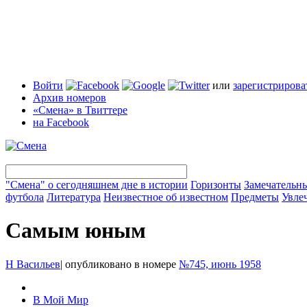
Войти
или
зарегистрирова
Архив номеров
«Смена» в Твиттере
на Facebook
"Смена" о сегодняшнем дне в истории
Горизонты
Замечательн
футбола
Литература
Неизвестное об известном
Предметы
Увле
Самым юным
Н Васильев
|
опубликовано в номере
№745, июнь 1958
В Мой Мир