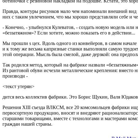
ботиночки с резиновой накладкой на подошве. Кстати, это хоро
Правда, контуры рисунков мало чем напоминали внешний вид х
них с таким увлечением, что мы хорошо представляли себе и че
- Конечно, - улыбнулся Кулеватов, - создать новую модель или 
«беззатяжном»? Если хотите, можно показать его в действии...
Мы прошли s цех. Вдоль одного из конвейеров, в самом начале
и к тому же весьма капризные станки выполняли самую трудое
этой операции. Мысль была смелой, даже дерзкой: она предпол
Так родился метод, который на фабрике назвали «беззатяжны
Из рантовой обуви исчезли металлические крепления: вместо н
производи -
<текст утерян>
дится весь коллектив фабрики. Это Борис Щукин, Валя Юдакова
Решения XIII съезда ВЛКСМ, все 20 комсомольцев фабрики ищ
первосортную продукцию, вносят и внедряют рационализаторск
старшими товарищами, вместе с технологами и мастерами комс
граждан нашей страны.