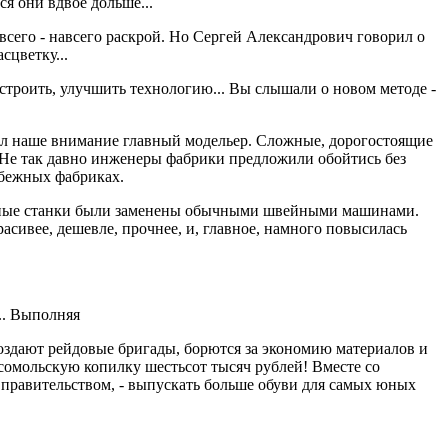
ся они вдвое дольше...
сего - навсего раскрой. Но Сергей Александрович говорил о
сцветку...
рестроить, улучшить технологию... Вы слышали о новом методе -
ратил наше внимание главный модельер. Сложные, дорогостоящие
 Не так давно инженеры фабрики предложили обойтись без
убежных фабриках.
ризные станки были заменены обычными швейными машинами.
асивее, дешевле, прочнее, и, главное, намного повысилась
.. Выполняя
оздают рейдовые бригады, борются за экономию материалов и
сомольскую копилку шестьсот тысяч рублей! Вместе со
правительством, - выпускать больше обуви для самых юных