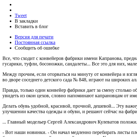
Tweet
В закладки
Вставить в блог
Версия для печати
Постоянная ссылка
Сообщить об ошибке
Все, что сходит с конвейеров фабрики имени Капранова, пред
гусарики, туфли, босоножки, сандалеты... Все это для них, ма
Между прочим, если оторваться на минуту от конвейера и взг
во дворе соседнего детского сада № 848, играют на широких а
Правда, только один конвейер фабрики дает за смену столько о
увидеть из окон цехов, словно напоминают капрановцам от име
Делать обувь удобной, красивой, прочной, дешевой... Эту ва
улучшении качества одежды и обуви, и решают сейчас на фабр
... Главный модельер Сергей Александрович Кулеватов положил
- Вот наши новинки. - Он начал медленно перебирать листы пло