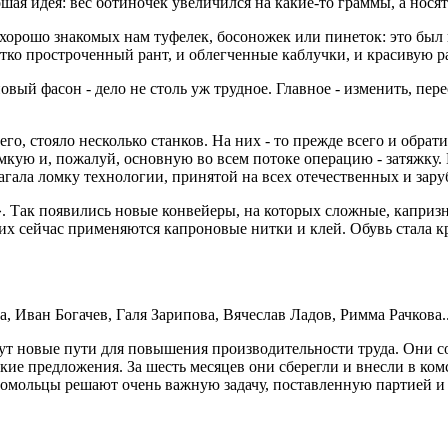
шая идея: вес ботиночек увеличился на какие-то граммы, а носят
орошо знакомых нам туфелек, босоножек или пинеток: это был в
тко простроченный рант, и облегченные каблучки, и красивую ра
новый фасон - дело не столь уж трудное. Главное - изменить, пе
 его, стояло несколько станков. На них - то прежде всего и об
мкую и, пожалуй, основную во всем потоке операцию - затяжку.
агала ломку технологии, принятой на всех отечественных и зар
м». Так появились новые конвейеры, на которых сложные, кап
их сейчас применяются капроновые нитки и клей. Обувь стала кр
, Иван Богачев, Галя Зарипова, Вячеслав Ладов, Римма Рачкова.
ут новые пути для повышения производительности труда. Они с
ие предложения. За шесть месяцев они сберегли и внесли в ком
омольцы решают очень важную задачу, поставленную партией и 