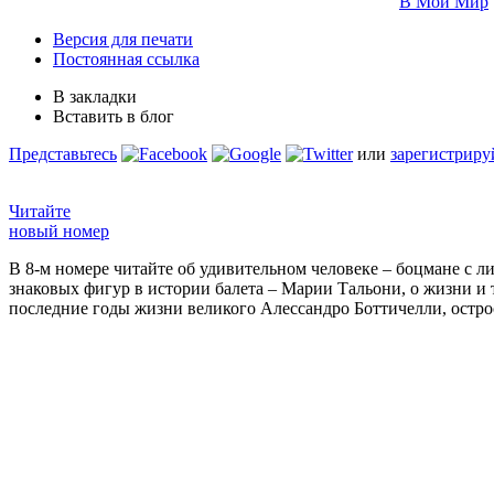
В Мой Мир
Версия для печати
Постоянная ссылка
В закладки
Вставить в блог
Представьтесь
или
зарегистриру
Читайте
новый номер
В 8-м номере читайте об удивительном человеке – боцмане с л
знаковых фигур в истории балета – Марии Тальони, о жизни и
последние годы жизни великого Алессандро Боттичелли, остр