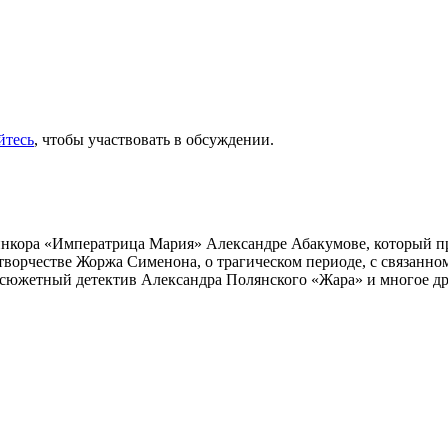
йтесь
, чтобы участвовать в обсуждении.
инкора «Императрица Мария» Александре Абакумове, который про
 творчестве Жоржа Сименона, о трагическом периоде, с связанн
осюжетный детектив Александра Полянского «Жара» и многое др