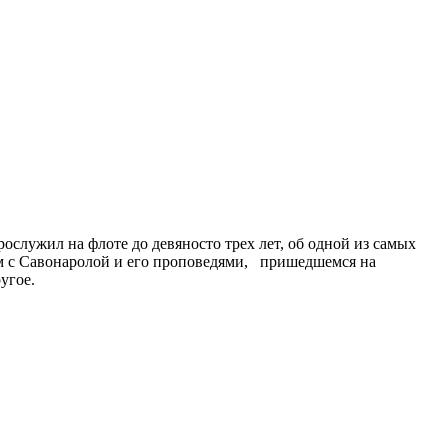
служил на флоте до девяносто трех лет, об одной из самых
ом с Савонаролой и его проповедями, пришедшемся на
угое.