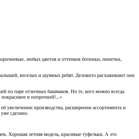
коричневые, любых цветов и оттенков ботинки, пинетки,
х малышей, веселых и шумных ребят. Деловито расхаживают они
ышей по паре отличных башмаков. Но те, кого можно всегда
 покрасивее и попрочней!...»
а об увеличении производства, расширении ассортимента и
 уже сделано.
чек. Хорошая летняя модель, красивые туфельки. А это