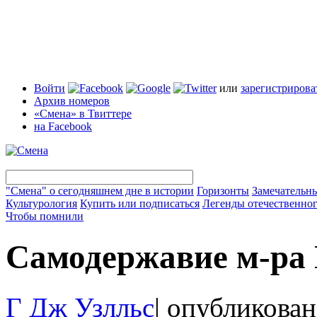
Войти
или
зарегистрирова
Архив номеров
«Смена» в Твиттере
на Facebook
"Смена" о сегодняшнем дне в истории
Горизонты
Замечательн
Культурология
Купить или подписаться
Легенды отечественног
Чтобы помнили
Самодержавие м-ра
Г Дж Узлльс
|
опубликован