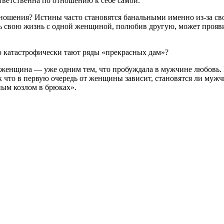
ответственна по отношению к себе самой.
отношения? Истины часто становятся банальными именно из-за с
ать свою жизнь с одной женщиной, полюбив другую, может проя
то катастрофически тают ряды «прекрасных дам»?
 женщина — уже одним тем, что пробуждала в мужчине любовь.
 что в первую очередь от женщины зависит, становятся ли муж
ным козлом в брюках».