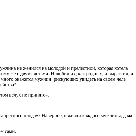
мужчина не женился на молодой и прелестной, которая хотела
тому же с двумя детьми. И любил их, как родных, и вырастил, и
и много окажется мужчин, рискующих увидеть на своем челе
мейства?
том вслух не принято».
запретного плода»? Наверное, в жизни каждого мужчины, даже
ом сами.