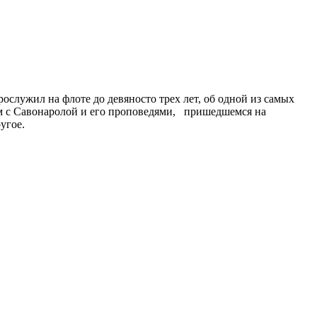
служил на флоте до девяносто трех лет, об одной из самых
ом с Савонаролой и его проповедями, пришедшемся на
угое.