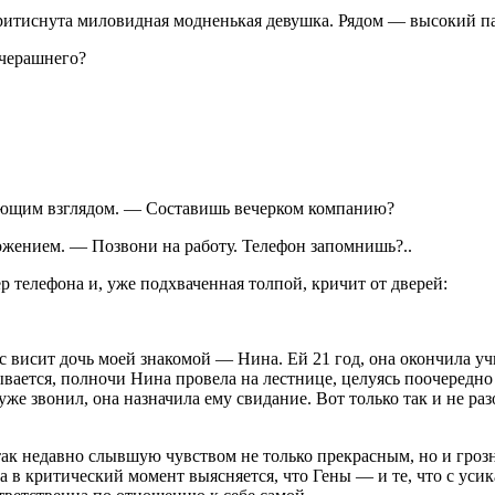
не притиснута миловидная модненькая девушка. Рядом — высокий 
вчерашнего?
ающим взглядом. — Составишь вечерком компанию?
ожением. — Позвони на работу. Телефон запомнишь?..
р телефона и, уже подхваченная толпой, кричит от дверей:
с висит дочь моей знакомой — Нина. Ей 21 год, она окончила учи
зывается, полночи Нина провела на лестнице, целуясь поочередн
уже звонил, она назначила ему свидание. Вот только так и не разо
к недавно слывшую чувством не только прекрасным, но и грозн
 в критический момент выясняется, что Гены — и те, что с усика