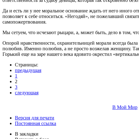
ответственность за судьбу девицы, которая так откровенно без
Да и есть ли у нее моральное основание ждать от него иного 
позволяет к себе относиться. «Негодяй», не пожелавший связ
самопожертвования.
Мы сетуем, что исчезают рыцари, а, может быть, дело в том, ч
Опорой нравственности, охранительницей морали всегда была
полюбив. Именно полюбив, а не просто возжелав женщину. Так
Горький еще на заре нашего века ядовито окрестил «вертикаль
Страницы:
предыдущая
1
2
3
следующая
В Мой Мир
Версия для печати
Постоянная ссылка
В закладки