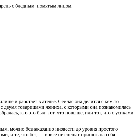
парень с бледным, помятым лицом.
лище и работает в ателье. Сейчас она делится с кем-то
о с двумя товарищами жениха, с которыми она познакомилась
бралась, кто это был: тот, что повыше, или тот, что с усиками.
ым, можно безнаказанно низвести до уровня простого
ми, и те, что без, — вовсе не спешат принять на себя