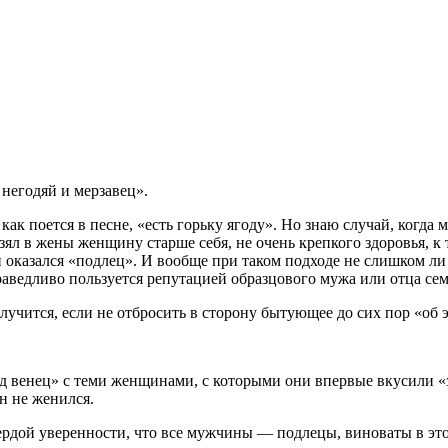
 негодяй и мерзавец».
к поется в песне, «есть горьку ягоду». Но знаю случай, когда 
зял в жены женщину старше себя, не очень крепкого здоровья, к 
й оказался «подлец». И вообще при таком подходе не слишком л
праведливо пользуется репутацией образцового мужа или отца се
учится, если не отбросить в сторону бытующее до сих пор «об э
д венец» с теми женщинами, с которыми они впервые вкусили «
н не женился.
вердой уверенности, что все мужчины — подлецы, виноваты в эт