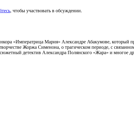
йтесь
, чтобы участвовать в обсуждении.
инкора «Императрица Мария» Александре Абакумове, который про
 творчестве Жоржа Сименона, о трагическом периоде, с связанн
осюжетный детектив Александра Полянского «Жара» и многое др