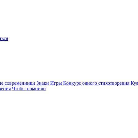
ться
ые современники
Знаки
Игры
Конкурс одного стихотворения
Кул
чения
Чтобы помнили