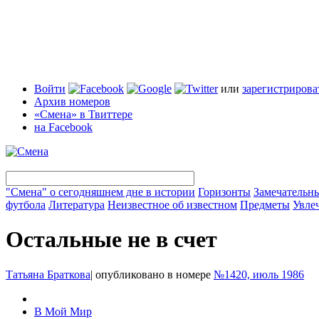
Войти
или
зарегистрирова
Архив номеров
«Смена» в Твиттере
на Facebook
"Смена" о сегодняшнем дне в истории
Горизонты
Замечательн
футбола
Литература
Неизвестное об известном
Предметы
Увле
Остальные не в счет
Татьяна Браткова
|
опубликовано в номере
№1420, июль 1986
В Мой Мир