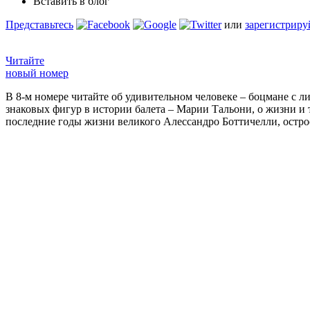
Вставить в блог
Представьтесь
или
зарегистриру
Читайте
новый номер
В 8-м номере читайте об удивительном человеке – боцмане с л
знаковых фигур в истории балета – Марии Тальони, о жизни и
последние годы жизни великого Алессандро Боттичелли, остр