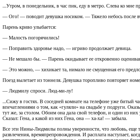
...Утром, в понедельник, в час пик, еду в метро. Слева ко м
— Ого! — поводит девушка носиком. — Тяжело небось после 
Парень криво улыбается:
— Малость погорячились!
— Поправить здоровье надо, — игриво продолжает девица.
— Не мешало бы. — Парень окидывает ее откровенно оценив
— Это можно, — хихикает та, нимало не смущенная его предл
Поезд вылетает из тоннеля. Девушка торопливо повторяет номе
— Людмилу спроси. Люд-ми-лу!
...Сижу в гостях. В соседней комнате на телефоне уже битый ча
впечатлениями о том, как «гуляли» на свадьбе у подруги. Ока
тут же, за столом. Обоим она дала свой телефон, и один из них 
Сказал: Гена, а какой из них Гена, она — ха-ха! — забыла.
Все эти Нины-Людмилы полны уверенности, что любовь, еще та
развлечения, времяпрепровождения. И расплата наступает, когда