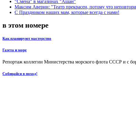
"Смена" в магазинах "Ашан"
Максим Аверин: "Театр прекрасен, потому что неповтор
С Праздником наших мам, которые всегда с нами!
в этом номере
Как планируют мастерство
Газета и море
Репортаж коллегии Министерства морского флота СССР и с бо
Собирайся в поход!