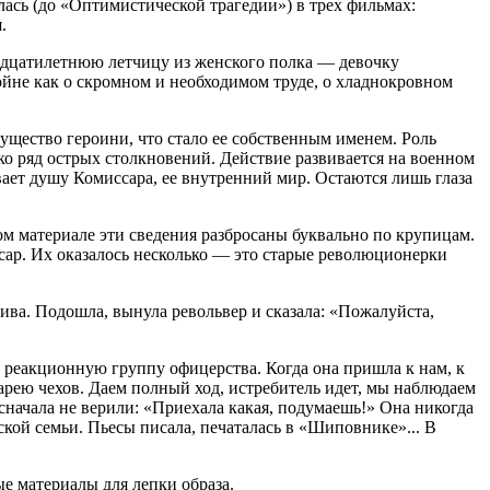
лась (до «Оптимистической трагедии») в трех фильмах:
.
адцатилетнюю летчицу из женского полка — девочку
йне как о скромном и необходимом труде, о хладнокровном
ущество героини, что стало ее собственным именем. Роль
о ряд острых столкновений. Действие развивается на военном
вает душу Комиссара, ее внутренний мир. Остаются лишь глаза
м материале эти сведения разбросаны буквально по крупицам.
сар. Их оказалось несколько — это старые революционерки
а. Подошла, вынула револьвер и сказала: «Пожалуйста,
ь реакционную группу офицерства. Когда она пришла к нам, к
арею чехов. Даем полный ход, истребитель идет, мы наблюдаем
 сначала не верили: «Приехала какая, подумаешь!» Она никогда
кой семьи. Пьесы писала, печаталась в «Шиповнике»... В
е материалы для лепки образа.