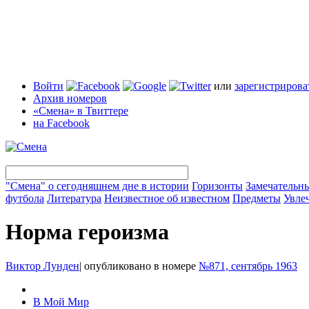
Войти
или
зарегистрирова
Архив номеров
«Смена» в Твиттере
на Facebook
"Смена" о сегодняшнем дне в истории
Горизонты
Замечательн
футбола
Литература
Неизвестное об известном
Предметы
Увле
Норма героизма
Виктор Лунден
|
опубликовано в номере
№871, сентябрь 1963
В Мой Мир