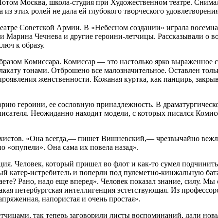
 Потом Москва, школа-студия при Художественном театре. Снима
из этих ролей не дала ей глубокого творческого удовлетворения
еатре Советской Армии. В «Небесном создании» играла восемн
 Марина Чечнева и другие героини-летчицы. Рассказывали о во
люч к образу.
бразом Комиссара. Комиссар — это настолько ярко выраженное с
акату тонами. Отброшено все малозначительное. Оставлен тольк
 проявления женственности. Кожаная куртка, как панцирь, закры
орию героини, ее сословную принадлежность. В драматургическо
писателя. Неожиданно находит модели, с которых писался Комис
хистов. «Она всегда,— пишет Вишневский,— чрезвычайно вежлив
о «опупели». Она сама их повела назад».
рация. Человек, который пришел во флот и как-то сумел подчинит
ный катер-истребитель и поперли под пулеметно-кинжальную бат
ете? Рано, надо еще вперед». Человек показал знание, силу. Мы
акая петербургская интеллигенция эстетствующая. Из профессорс
пряженная, напористая и очень простая».
тчицами, так теперь заговорили листы воспоминаний, дали новы