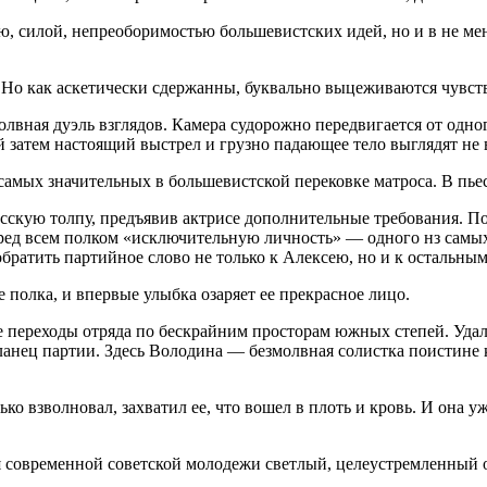
ю, силой, непреоборимостью большевистских идей, но и в не ме
. Но как аскетически сдержанны, буквально выцеживаются чувст
лвная дуэль взглядов. Камера судорожно передвигается от одног
 затем настоящий выстрел и грузно падающее тело выглядят не 
амых значительных в большевистской перековке матроса. В пьес
сскую толпу, предъявив актрисе дополнительные требования. По
ред всем полком «исключительную личность» — одного нз самых
братить партийное слово не только к Алексею, но и к остальным
 полка, и впервые улыбка озаряет ее прекрасное лицо.
переходы отряда по бескрайним просторам южных степей. Удала
анец партии. Здесь Володина — безмолвная солистка поистине 
о взволновал, захватил ее, что вошел в плоть и кровь. И она у
для современной советской молодежи светлый, целеустремленный 