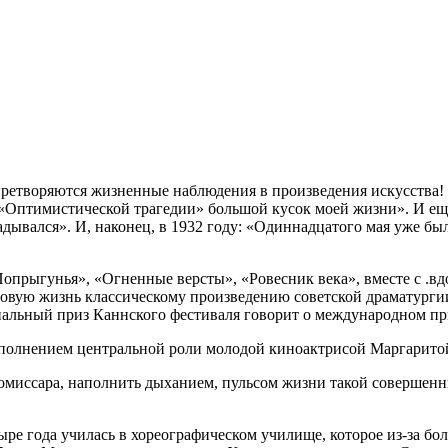
ретворяются жизненные наблюдения в произведения искусства
Оптимистической трагедии» большой кусок моей жизни». И еще
дывался». И, наконец, в 1932 году: «Одиннадцатого мая уже был
прыгунья», «Огненные версты», «Ровесник века», вместе с .в
 новую жизнь классическому произведению советской драматурги
ециальный приз Каннского фестиваля говорит о международном п
исполнением центральной роли молодой киноактрисой Маргарит
иссара, наполнить дыханием, пульсом жизни такой совершенный
ыре года училась в хореографическом училище, которое из-за бо