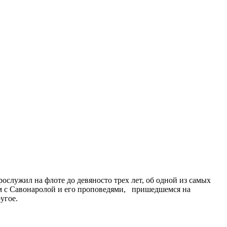
служил на флоте до девяносто трех лет, об одной из самых
ом с Савонаролой и его проповедями, пришедшемся на
угое.