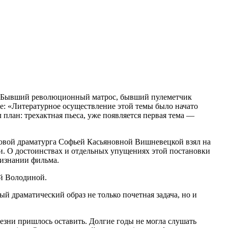
! Бывший революционный матрос, бывший пулеметчик
: «Литературное осуществление этой темы было начато
 план: трехактная пьеса, уже появляется первая тема —
довой драматурга Софьей Касьяновной Вишневецкой взял на
и. О достоинствах и отдельных упущениях этой постановки
ризнании фильма.
ой Володиной.
 драматический образ не только почетная задача, но и
лезни пришлось оставить. Долгие годы не могла слушать