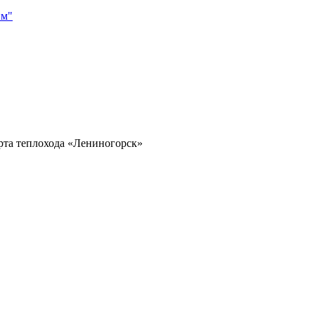
им"
рта теплохода «Лениногорск»