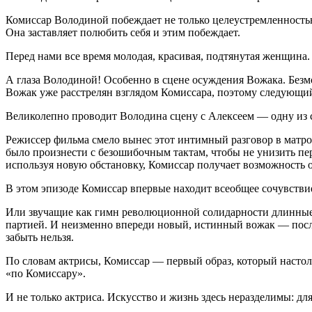
Комиссар Володиной побеждает не только целеустремленность
Она заставляет полюбить себя и этим побеждает.
Перед нами все время молодая, красивая, подтянутая женщина
А глаза Володиной! Особенно в сцене осуждения Вожака. Безмо
Вожак уже расстрелян взглядом Комиссара, поэтому следующий
Великолепно проводит Володина сцену с Алексеем — одну из с
Режиссер фильма смело вынес этот интимный разговор в матро
было произнести с безошибочным тактам, чтобы не унизить пе
используя новую обстановку, Комиссар получает возможность о
В этом эпизоде Комиссар впервые находит всеобщее сочувствие
Или звучащие как гимн революционной солидарности длинные 
партией. И неизменно впереди новый, истинный вожак — посл
забыть нельзя.
По словам актрисы, Комиссар — первый образ, который настольк
«по Комиссару».
И не только актриса. Искусство и жизнь здесь неразделимы: 