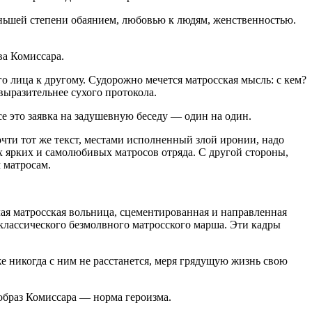
ньшей степени обаянием, любовью к людям, женственностью.
ва Комиссара.
о лица к другому. Судорожно мечется матросская мысль: с кем?
выразительнее сухого протокола.
е это заявка на задушевную беседу — один на один.
чти тот же текст, местами исполненный злой иронии, надо
 ярких и самолюбивых матросов отряда. С другой стороны,
 матросам.
я матросская вольница, сцементированная и направленная
классического безмолвного матросского марша. Эти кадры
же никогда с ним не расстанется, меря грядущую жизнь свою
образ Комиссара — норма героизма.