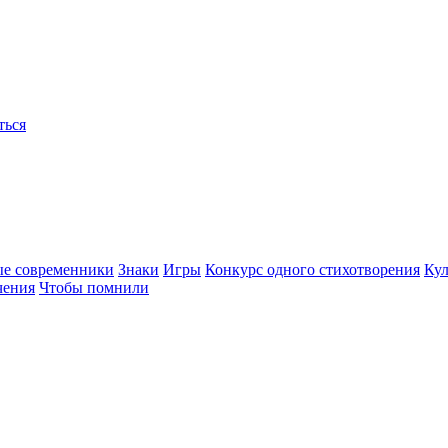
ться
ые современники
Знаки
Игры
Конкурс одного стихотворения
Кул
чения
Чтобы помнили