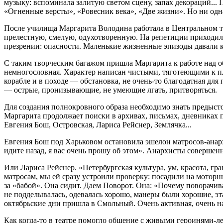
музыку: вспоминала залитую светом сцену, запах декораций...
«Огненные версты», «Ровесник века», «Две жизни». Но ни одна 
После училища Маргарита Володина работала в Центральном т
прелестную, смелую, одухотворенную. На репетиции приходили
презрении: опасности. Маленькие жизненные эпизоды давали к
С таким творческим багажом пришла Маргарита к работе над о
немногословная. Характер написан чистыми, тяготеющими к пл
корабле и в походе — обстановка, не очень-то благодатная для
— острые, пронизывающие, не умеющие лгать, притворяться.
Для создания полнокровного образа необходимо знать предыст
Маргарита продолжает поиски в архивах, письмах, дневниках 
Евгения Бош, Островская, Лариса Рейснер, Землячка...
Евгения Бош под Харьковом остановила эшелон матросов-анар
идите назад, я вас очень прошу об этом». Анархисты совершенн
Или Лариса Рейснер. «Петербургская культура, ум, красота, г
матросам, мы ей сразу устроили проверку: посадили на мотор
за «бабой». Она сидит. Даем Поворот. Она: «Почему поворачива
не подделывалась, одевалась хорошо, манеры были хорошие, эт
октябрьские дни пришла в Смольный. Очень активная, очень на
Как когда-то в театре помогло общение с живыми героинями-ле