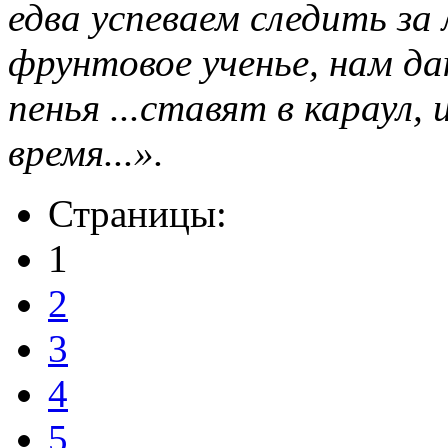
едва успеваем следить за
фрунтовое ученье, нам д
пенья ...ставят в караул,
время...».
Страницы:
1
2
3
4
5