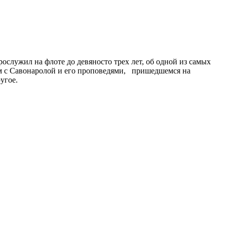
служил на флоте до девяносто трех лет, об одной из самых
ом с Савонаролой и его проповедями, пришедшемся на
угое.