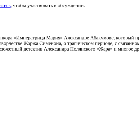
йтесь
, чтобы участвовать в обсуждении.
инкора «Императрица Мария» Александре Абакумове, который про
 творчестве Жоржа Сименона, о трагическом периоде, с связанн
осюжетный детектив Александра Полянского «Жара» и многое др