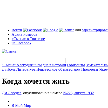
Войти
или
зарегистрирова
Архив номеров
«Смена» в Твиттере
на Facebook
"Смена" о сегодняшнем дне в истории
Горизонты
Замечательн
футбола
Литература
Неизвестное об известном
Предметы
Увле
Когда хочется жить
Дм Лебедев
|
опубликовано в номере
№228, август 1932
В Мой Мир