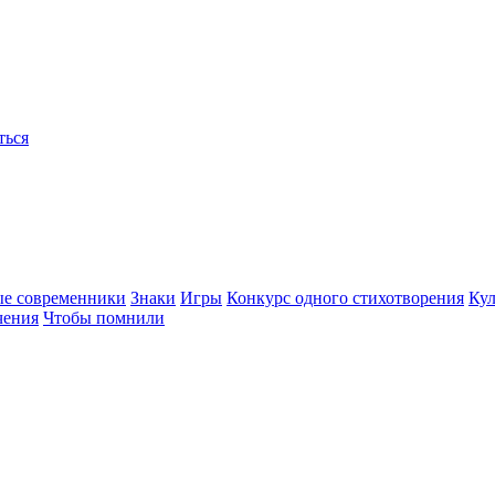
ться
ые современники
Знаки
Игры
Конкурс одного стихотворения
Кул
чения
Чтобы помнили