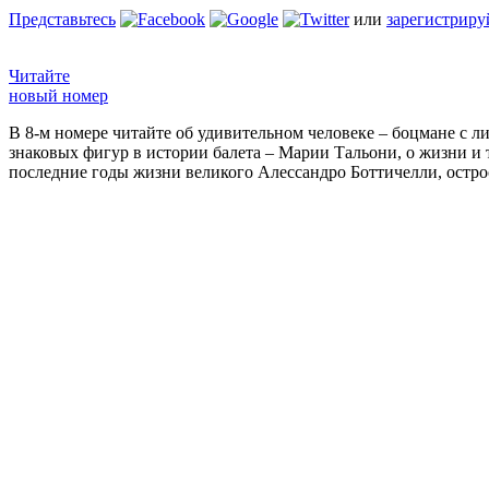
Представьтесь
или
зарегистриру
Читайте
новый номер
В 8-м номере читайте об удивительном человеке – боцмане с л
знаковых фигур в истории балета – Марии Тальони, о жизни и
последние годы жизни великого Алессандро Боттичелли, остр