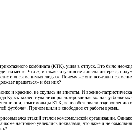
о трикотажного комбината (КТК), ушла в отпуск. Это было неож
т на месте. Что ж, и такая ситуация не лишена интереса, поду
 тезис о «незаменимых людях». Почему же они все-таки незаменим
должает вращаться» и без них?
ко и красиво, не скупясь на эпитеты. И военно-патриотическая
когда Курск захлестнула незапрогнозированная волна футбольны
а именно они, комсомольцы КТК, «способствовали оздоровлению 
ей футбола». Причем шили в свободное от работы время...
рисовывался этакий эталон комсомольской организации. Однако 
райкоме настолько увлеклись похвалами, что даже и не обмолвили
ить?