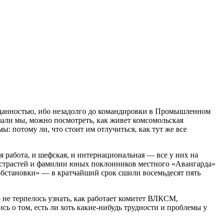
иданностью, ибо незадолго до командировки в Промышленном
мали мы, можно посмотреть, как живет комсомольская
ы: потому ли, что стоит им отлучиться, как тут же все
 работа, и шефская, и интернациональная — все у них на
х страстей и фамилии юных поклонников местного «Авангарда»
обстановки» — в кратчайший срок сшили восемьдесят пять
не терпелось узнать, как работает комитет ВЛКСМ,
сь о том, есть ли хоть какие-нибудь трудности и проблемы у