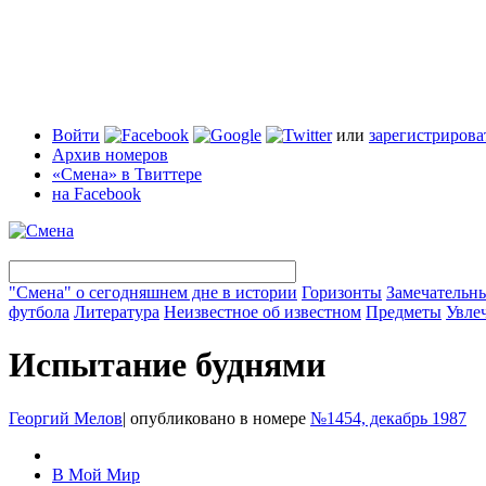
Войти
или
зарегистрирова
Архив номеров
«Смена» в Твиттере
на Facebook
"Смена" о сегодняшнем дне в истории
Горизонты
Замечательн
футбола
Литература
Неизвестное об известном
Предметы
Увле
Испытание буднями
Георгий Мелов
|
опубликовано в номере
№1454, декабрь 1987
В Мой Мир