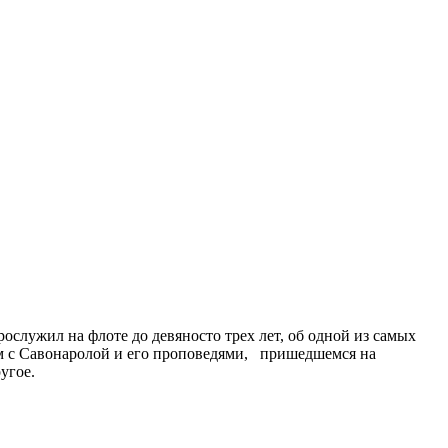
служил на флоте до девяносто трех лет, об одной из самых
ом с Савонаролой и его проповедями, пришедшемся на
угое.