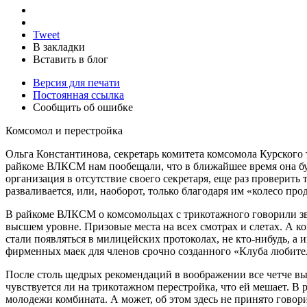
Tweet
В закладки
Вставить в блог
Версия для печати
Постоянная ссылка
Сообщить об ошибке
Комсомол и перестройка
Ольга Константинова, секретарь комитета комсомола Курског
райкоме ВЛКСМ нам пообещали, что в ближайшее время она буде
организация в отсутствие своего секретаря, еще раз проверить
разваливается, или, наоборот, только благодаря им «колесо про
В райкоме ВЛКСМ о комсомольцах с трикотажного говорили звон
высшем уровне. Призовые места на всех смотрах и слетах. А 
стали появляться в милицейских протоколах, не кто-нибудь, 
фирменных маек для членов срочно созданного «Клуба любител
После столь щедрых рекомендаций в воображении все четче вы
чувствуется ли на трикотажном перестройка, что ей мешает. В 
молодежи комбината. А может, об этом здесь не принято говор