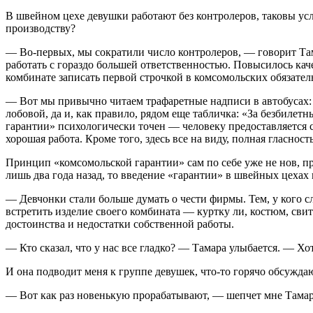
В швейном цехе девушки работают без контролеров, таковы усл
производству?
— Во-первых, мы сократили число контролеров, — говорит Там
работать с гораздо большей ответственностью. Повысилось кач
комбинате записать первой строчкой в комсомольских обязательс
— Вот мы привычно читаем трафаретные надписи в автобусах: 
лобовой, да и, как правило, рядом еще табличка: «За безбиле
гарантии» психологически точен — человеку предоставляется с
хорошая работа. Кроме того, здесь все на виду, полная гласност
Принцип «комсомольской гарантии» сам по себе уже не нов, п
лишь два года назад, то введение «гарантии» в швейных цехах 
— Девчонки стали больше думать о чести фирмы. Тем, у кого сл
встретить изделие своего комбината — куртку ли, костюм, свит
достоинства и недостатки собственной работы.
— Кто сказал, что у нас все гладко? — Тамара улыбается. — Х
И она подводит меня к группе девушек, что-то горячо обсужда
— Вот как раз новенькую прорабатывают, — шепчет мне Тамар