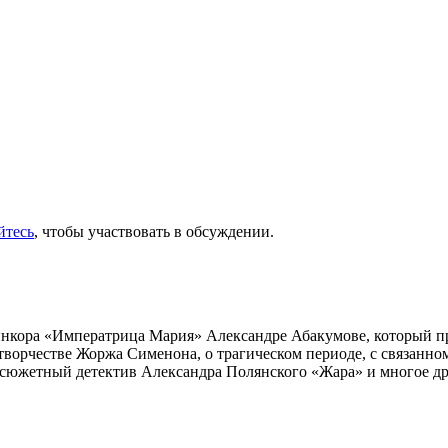
йтесь
, чтобы участвовать в обсуждении.
инкора «Императрица Мария» Александре Абакумове, который про
 творчестве Жоржа Сименона, о трагическом периоде, с связанн
осюжетный детектив Александра Полянского «Жара» и многое др