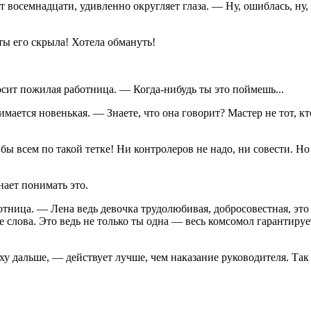
т восемнадцати, удивленно округляет глаза. — Ну, ошиблась, ну, 
ты его скрыла! Хотела обмануть!
сит пожилая работница. — Когда-нибудь ты это поймешь...
ется новенькая. — Знаете, что она говорит? Мастер не тот, кто х
бы всем по такой тетке! Ни контролеров не надо, ни совести. Но
нает понимать это.
ница. — Лена ведь девочка трудолюбивая, добросовестная, это 
е слова. Это ведь не только ты одна — весь комсомол гарантир
ху дальше, — действует лучше, чем наказание руководителя. Так