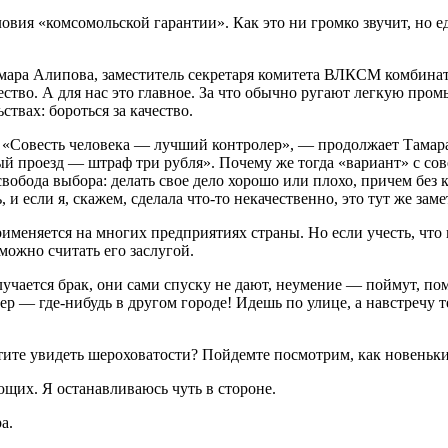
овия «комсомольской гарантии». Как это ни громко звучит, но 
ара Алипова, заместитель секретаря комитета ВЛКСМ комбината.
ество. А для нас это главное. За что обычно ругают легкую про
твах: бороться за качество.
«Совесть человека — лучший контролер», — продолжает Тамара.
тный проезд — штраф три рубля». Почему же тогда «вариант» с с
вобода выбора: делать свое дело хорошо или плохо, причем без 
ь, и если я, скажем, сделала что-то некачественно, это тут же з
рименяется на многих предприятиях страны. Но если учесть, ч
можно считать его заслугой.
учается брак, они сами спуску не дают, неумение — поймут, помо
ер — где-нибудь в другом городе! Идешь по улице, а навстречу т
отите увидеть шероховатости? Пойдемте посмотрим, как новеньки
ющих. Я останавливаюсь чуть в стороне.
а.