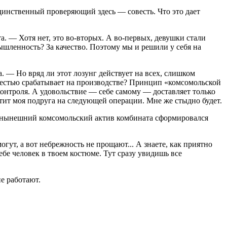
единственный проверяющий здесь — совесть. Что это дает
 — Хотя нет, это во-вторых. А во-первых, девушки стали
мышленность? За качество. Поэтому мы и решили у себя на
 — Но вряд ли этот лозунг действует на всех, слишком
овестью срабатывает на производстве? Принцип «комсомольской
контроля. А удовольствие — себе самому — доставляет только
аметит моя подруга на следующей операции. Мне же стыдно будет.
то нынешний комсомольский актив комбината сформировался
гут, а вот небрежность не прощают... А знаете, как приятно
ебе человек в твоем костюме. Тут сразу увидишь все
е работают.