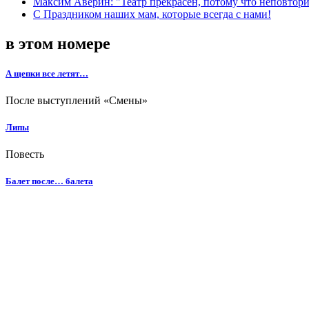
Максим Аверин: "Театр прекрасен, потому что неповтор
С Праздником наших мам, которые всегда с нами!
в этом номере
А щепки все летят…
После выступлений «Смены»
Липы
Повесть
Балет после… балета