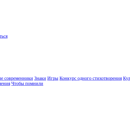
ться
ые современники
Знаки
Игры
Конкурс одного стихотворения
Кул
чения
Чтобы помнили