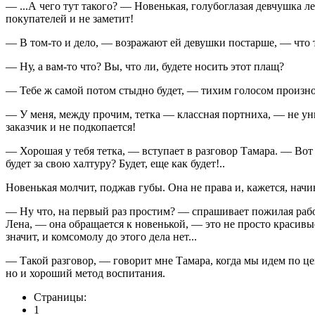
— ...А чего тут такого? — Новенькая, голубоглазая девчушка ле
покупателей и не заметит!
— В том-то и дело, — возражают ей девушки постарше, — что 
— Ну, а вам-то что? Вы, что ли, будете носить этот плащ?
— Тебе ж самой потом стыдно будет, — тихим голосом произно
— У меня, между прочим, тетка — классная портниха, — не унима
заказчик и не подкопается!
— Хорошая у тебя тетка, — вступает в разговор Тамара. — Вот 
будет за свою халтуру? Будет, еще как будет!..
Новенькая молчит, поджав губы. Она не права и, кажется, начи
— Ну что, на первый раз простим? — спрашивает пожилая работ
Лена, — она обращается к новенькой, — это не просто красивы
значит, и комсомолу до этого дела нет...
— Такой разговор, — говорит мне Тамара, когда мы идем по це
но и хороший метод воспитания.
Страницы:
1