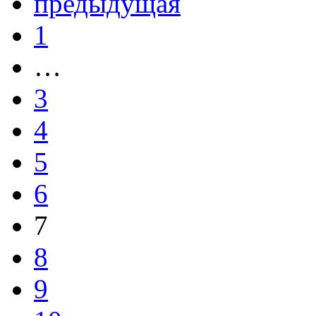
предыдущая
1
…
3
4
5
6
7
8
9