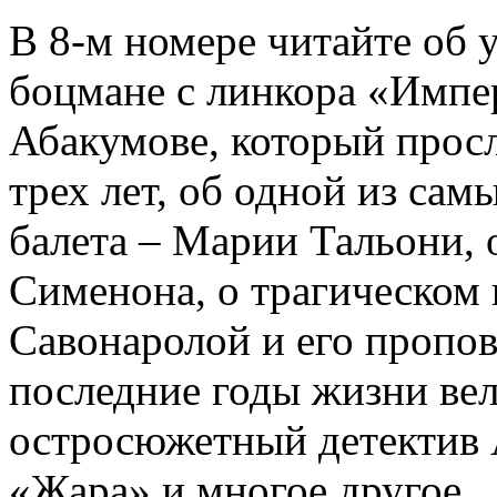
В 8-м номере читайте об 
боцмане с линкора «Импе
Абакумове, который просл
трех лет, об одной из сам
балета – Марии Тальони, 
Сименона, о трагическом 
Савонаролой и его проп
последние годы жизни ве
остросюжетный детектив 
«Жара» и многое другое.