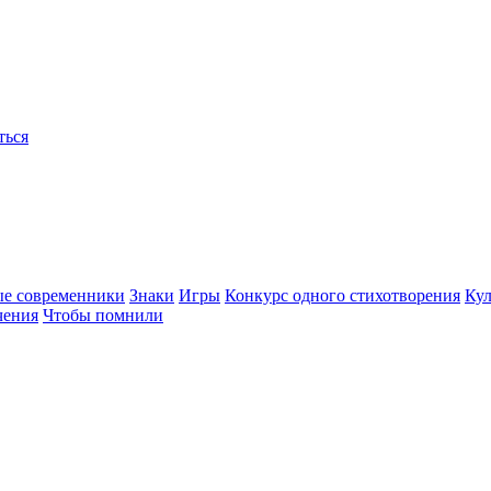
ться
ые современники
Знаки
Игры
Конкурс одного стихотворения
Кул
чения
Чтобы помнили