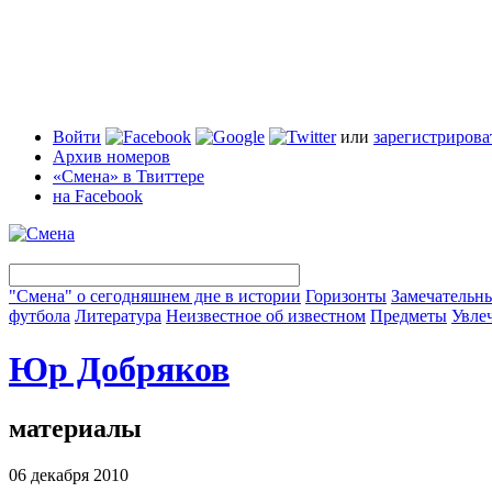
Войти
или
зарегистрирова
Архив номеров
«Смена» в Твиттере
на Facebook
"Смена" о сегодняшнем дне в истории
Горизонты
Замечательн
футбола
Литература
Неизвестное об известном
Предметы
Увле
Юр Добряков
материалы
06 декабря 2010