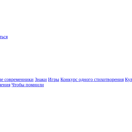
ться
ые современники
Знаки
Игры
Конкурс одного стихотворения
Кул
чения
Чтобы помнили