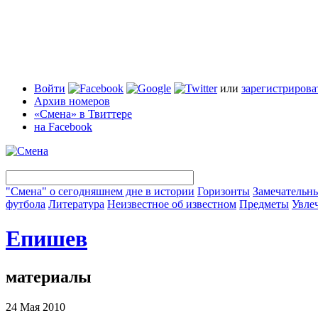
Войти
или
зарегистрирова
Архив номеров
«Смена» в Твиттере
на Facebook
"Смена" о сегодняшнем дне в истории
Горизонты
Замечательн
футбола
Литература
Неизвестное об известном
Предметы
Увле
Епишев
материалы
24 Мая 2010