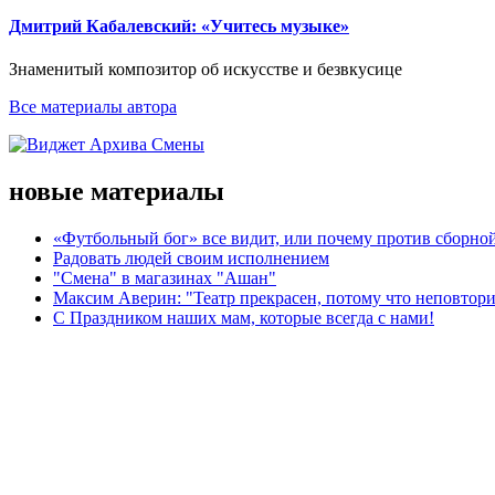
Дмитрий Кабалевский: «Учитесь музыке»
Знаменитый композитор об искусстве и безвкусице
Все материалы автора
новые материалы
«Футбольный бог» все видит, или почему против сборной
Радовать людей своим исполнением
"Смена" в магазинах "Ашан"
Максим Аверин: "Театр прекрасен, потому что неповтор
С Праздником наших мам, которые всегда с нами!