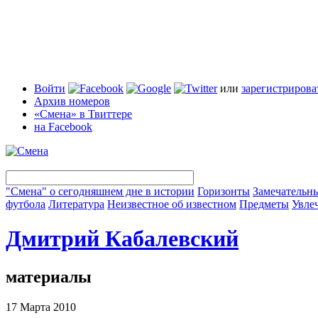
Войти
или
зарегистрирова
Архив номеров
«Смена» в Твиттере
на Facebook
"Смена" о сегодняшнем дне в истории
Горизонты
Замечательн
футбола
Литература
Неизвестное об известном
Предметы
Увле
Дмитрий Кабалевский
материалы
17 Марта 2010