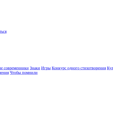
ться
ые современники
Знаки
Игры
Конкурс одного стихотворения
Кул
чения
Чтобы помнили