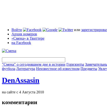
Войти
или
зарегистрирова
Архив номеров
«Смена» в Твиттере
на Facebook
"Смена" о сегодняшнем дне в истории
Горизонты
Замечательн
футбола
Литература
Неизвестное об известном
Предметы
Увле
DenAssasin
на сайте с 4 Августа 2010
комментарии