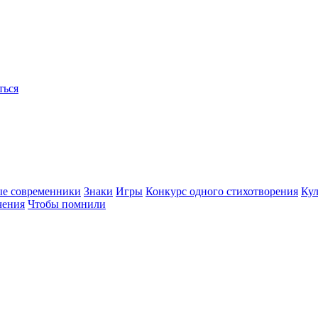
ться
ые современники
Знаки
Игры
Конкурс одного стихотворения
Кул
чения
Чтобы помнили