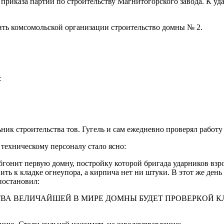
приказа партии по строительству Магнитогорского завода. К уд
ить комсомольской организации строительство домны № 2.
:
льник строительства тов. Гугель и сам ежедневно проверял работ
 техническому персоналу стало ясно:
обгонит первую домну, постройку которой бригада ударников взр
ть к кладке огнеупора, а кирпича нет ни штуки. В этот же де
постановил:
ТВА ВЕЛИЧАЙШЕЙ В МИРЕ ДОМНЫ БУДЕТ ПРОВЕРКОЙ