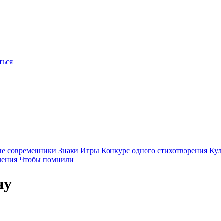
ться
ые современники
Знаки
Игры
Конкурс одного стихотворения
Кул
чения
Чтобы помнили
ну