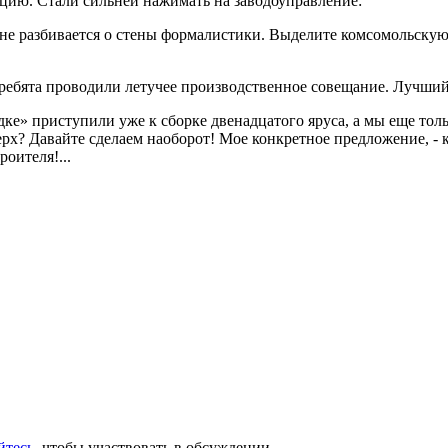
ию. Стали сильней нажимать на заводоуправление:
 не разбивается о стены формалистики. Выделите комсомольскую
 ребята проводили летучее производственное совещание. Лучший
дке» приступили уже к сборке двенадцатого яруса, а мы еще тол
ерх? Давайте сделаем наоборот! Мое конкретное предложение, -
роителя!...
йтесь
, чтобы участвовать в обсуждении.