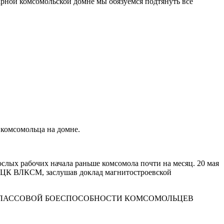
арной комсомольской домне мы обязуемся подтянуть все
у комсомольца на домне.
ослых рабочих начала раньше комсомола почти на месяц. 20 мая
нь ЦК ВЛКСМ, заслушав доклад магнитостроевской
 КЛАССОВОЙ БОЕСПОСОБНОСТИ КОМСОМОЛЬЦЕВ