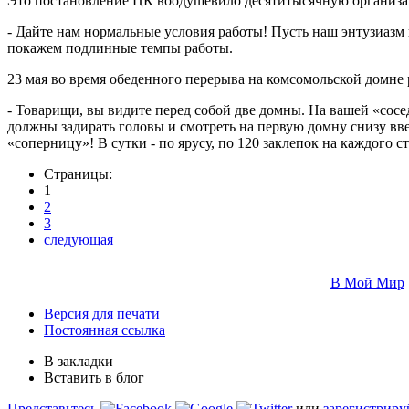
Это постановление ЦК воодушевило десятитысячную организац
- Дайте нам нормальные условия работы! Пусть наш энтузиазм
покажем подлинные темпы работы.
23 мая во время обеденного перерыва на комсомольской домне
- Товарищи, вы видите перед собой две домны. На вашей «сосе
должны задирать головы и смотреть на первую домну снизу вв
«соперницу»! В сутки - по ярусу, по 120 заклепок на каждого ст
Страницы:
1
2
3
следующая
В Мой Мир
Версия для печати
Постоянная ссылка
В закладки
Вставить в блог
Представьтесь
или
зарегистриру