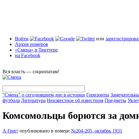
Войти
или
зарегистрирова
Архив номеров
«Смена» в Твиттере
на Facebook
Вся власть — социопатам!
"Смена" о сегодняшнем дне в истории
Горизонты
Замечательн
футбола
Литература
Неизвестное об известном
Предметы
Увле
Комсомольцы борются за дом
А Григ
|
опубликовано в номере
№204-205, октябрь 1931