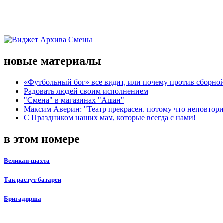
новые материалы
«Футбольный бог» все видит, или почему против сборной
Радовать людей своим исполнением
"Смена" в магазинах "Ашан"
Максим Аверин: "Театр прекрасен, потому что неповтор
С Праздником наших мам, которые всегда с нами!
в этом номере
Великан-шахта
Так растут батареи
Бригадирша