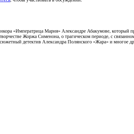
инкора «Императрица Мария» Александре Абакумове, который про
 творчестве Жоржа Сименона, о трагическом периоде, с связанн
осюжетный детектив Александра Полянского «Жара» и многое др