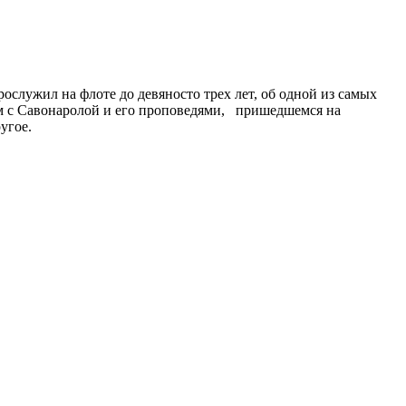
служил на флоте до девяносто трех лет, об одной из самых
ом с Савонаролой и его проповедями, пришедшемся на
угое.