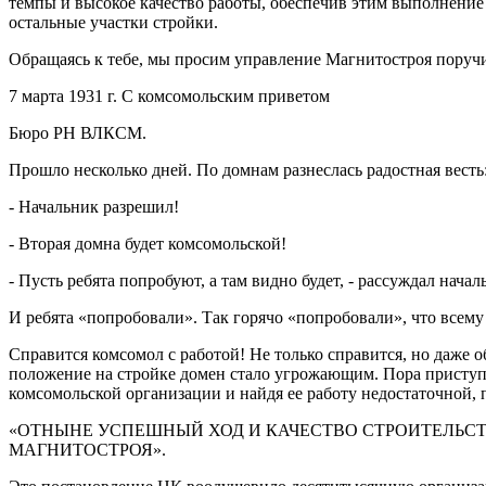
темпы и высокое качество работы, обеспечив этим выполнение 
остальные участки стройки.
Обращаясь к тебе, мы просим управление Магнитостроя поруч
7 марта 1931 г. С комсомольским приветом
Бюро РН ВЛКСМ.
Прошло несколько дней. По домнам разнеслась радостная весть
- Начальник разрешил!
- Вторая домна будет комсомольской!
- Пусть ребята попробуют, а там видно будет, - рассуждал нача
И ребята «попробовали». Так горячо «попробовали», что всему
Справится комсомол с работой! Не только справится, но даже 
положение на стройке домен стало угрожающим. Пора приступи
комсомольской организации и найдя ее работу недостаточной, 
«ОТНЫНЕ УСПЕШНЫЙ ХОД И КАЧЕСТВО СТРОИТЕЛЬС
МАГНИТОСТРОЯ».