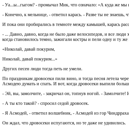
- Уа...ы...гыгом? - промычал Мик, что означало: «А куда же мы
- Конечно, к мельнице, - ответил карась. - Разве ты не знаешь,
И пока они пробирались в темноте между камышей, карась рас
- ... Давно, давно, когда не было даже велосипедов, и все лю
когда становилось темно, зажигали костры и пели одну и ту же
«Николай, давай покурим,
Николай, давай покурим...»
Других песен люди тогда петь не умели.
По праздникам дровосеки пили вино, и тогда песня летела чере
Асмодею думать и спать. И вот, когда дровосеки выпили больше
- Эй, вы, замолчите, - закричал он, топнув ногой. - Замолчите! 
- А ты кто такой? - спросил седой дровосек.
- Я Асмодей, - ответил волшебник, - Асмодей из гор Чиндрраха
Он ждал, что дровосеки испугаются, но те даже не удивились.