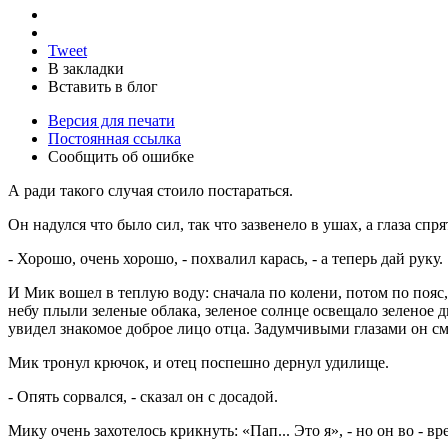
Tweet
В закладки
Вставить в блог
Версия для печати
Постоянная ссылка
Сообщить об ошибке
А ради такого случая стоило постараться.
Он надулся что было сил, так что зазвенело в ушах, а глаза спр
- Хорошо, очень хорошо, - похвалил карась, - а теперь дай руку.
И Мик вошел в теплую воду: сначала по колени, потом по пояс, 
небу плыли зеленые облака, зеленое солнце освещало зеленое 
увидел знакомое доброе лицо отца. Задумчивыми глазами он см
Мик тронул крючок, и отец поспешно дернул удилище.
- Опять сорвался, - сказал он с досадой.
Мику очень захотелось крикнуть: «Пап... Это я», - но он во - в