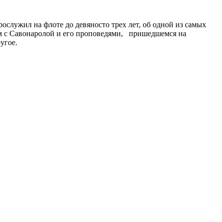
служил на флоте до девяносто трех лет, об одной из самых
ом с Савонаролой и его проповедями, пришедшемся на
угое.