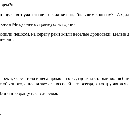
 идем?»
 что щука вот уже сто лет как живет под большим колесом?.. Ах, да
сказал Мику очень странную историю.
ди ходили пешком, на берегу реки жили веселые дровосеки. Целые 
 песню:
з реки, через поля и леса прямо в горы, где жил старый волшебн
 обычного, а песня звучала веселей чем всегда, к костру явился
Или я превращу вас в деревья.
.