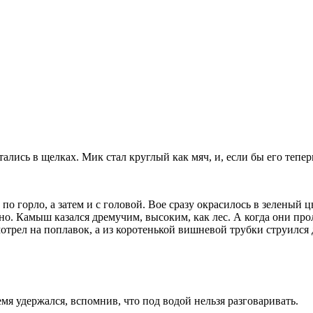
ятались в щелках. Мик стал круглый как мяч, и, если бы его тепер
по горло, а затем и с головой. Вое сразу окрасилось в зеленый 
дно. Камыш казался дремучим, высоким, как лес. А когда они пр
отрел на поплавок, а из коротенькой вишневой трубки струился
ремя удержался, вспомнив, что под водой нельзя разговаривать.