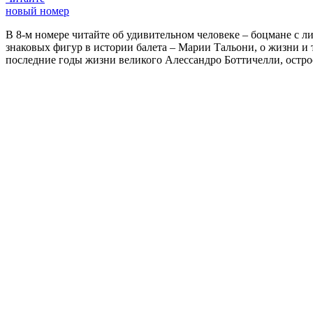
новый номер
В 8-м номере читайте об удивительном человеке – боцмане с л
знаковых фигур в истории балета – Марии Тальони, о жизни и
последние годы жизни великого Алессандро Боттичелли, остр