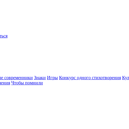
ться
ые современники
Знаки
Игры
Конкурс одного стихотворения
Кул
чения
Чтобы помнили