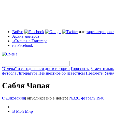
Войти
или
зарегистрирова
Архив номеров
«Смена» в Твиттере
на Facebook
"Смена" о сегодняшнем дне в истории
Горизонты
Замечательн
футбола
Литература
Неизвестное об известном
Предметы
Увле
Сабля Чапая
С Диковский
|
опубликовано в номере
№326, февраль 1940
В Мой Мир