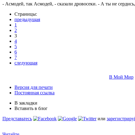
- Асмодей, так Асмодей, - сказали дровосеки. - А ты не сердис
Страницы:
предыдущая
1
2
3
4
5
6
7
следующая
В Мой Мир
Версия для печати
Постоянная ссылка
В закладки
Вставить в блог
Представьтесь
или
зарегистриру
Читайте