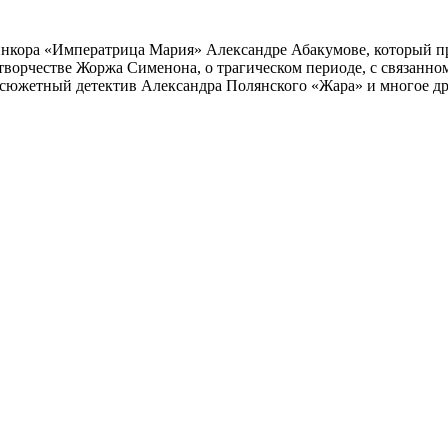
инкора «Императрица Мария» Александре Абакумове, который про
 творчестве Жоржа Сименона, о трагическом периоде, с связанн
осюжетный детектив Александра Полянского «Жара» и многое др