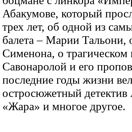
боцмане с линкора «Импе
Абакумове, который просл
трех лет, об одной из сам
балета – Марии Тальони, 
Сименона, о трагическом 
Савонаролой и его проп
последние годы жизни ве
остросюжетный детектив 
«Жара» и многое другое.