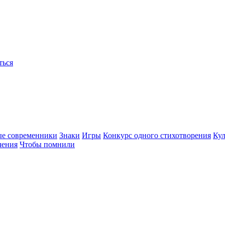
ться
ые современники
Знаки
Игры
Конкурс одного стихотворения
Кул
чения
Чтобы помнили