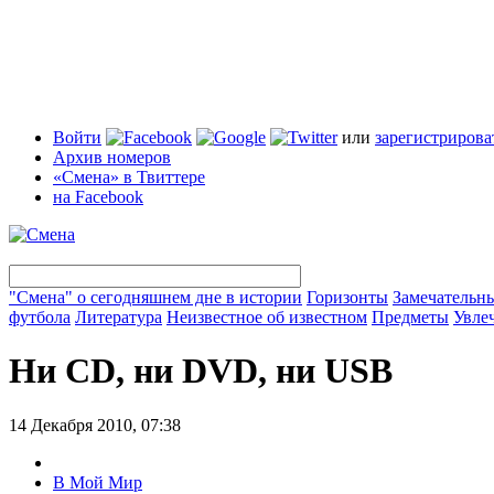
Войти
или
зарегистрирова
Архив номеров
«Смена» в Твиттере
на Facebook
"Смена" о сегодняшнем дне в истории
Горизонты
Замечательн
футбола
Литература
Неизвестное об известном
Предметы
Увле
Ни CD, ни DVD, ни USB
14 Декабря 2010, 07:38
В Мой Мир