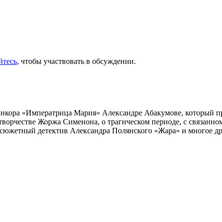
йтесь
, чтобы участвовать в обсуждении.
инкора «Императрица Мария» Александре Абакумове, который про
 творчестве Жоржа Сименона, о трагическом периоде, с связанн
осюжетный детектив Александра Полянского «Жара» и многое др