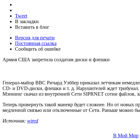
Tweet
В закладки
Вставить в блог
Версия для печати
Постоянная ссылка
Сообщить об ошибке
Армия США запретила солдатам диски и флешки
Генерал-майор ВВС Ричард Уэббер приказал летчикам немедлен
CD- и DVD-диски, флешки и т. д. Нарушителей ждет трибунал. 
Мэннинг скачал из внутренней Сети SIPRNET сотни файлов, зап
Теперь провернуть такой маневр будет сложнее. Но от новых 
медленной связью или отключенные от Сети. Раньше можно был
Источник:
wired
В Мой Мир