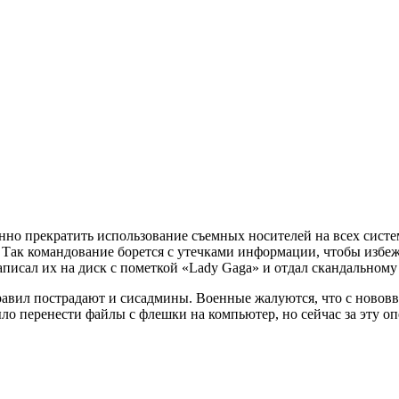
но прекратить использование съемных носителей на всех систем
Так командование борется с утечками информации, чтобы избежа
исал их на диск с пометкой «Lady Gaga» и отдал скандальному 
правил пострадают и сисадмины. Военные жалуются, что с новов
о перенести файлы с флешки на компьютер, но сейчас за эту о