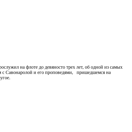
служил на флоте до девяносто трех лет, об одной из самых
ом с Савонаролой и его проповедями, пришедшемся на
угое.