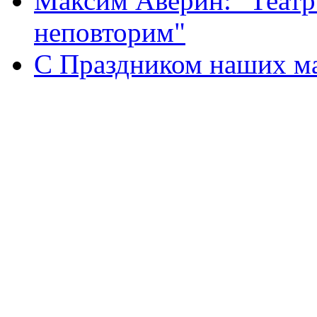
Максим Аверин: "Театр
неповторим"
С Праздником наших мам