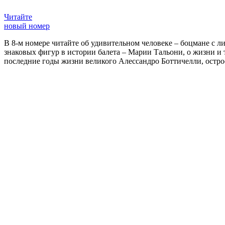
Читайте
новый номер
В 8-м номере читайте об удивительном человеке – боцмане с л
знаковых фигур в истории балета – Марии Тальони, о жизни и
последние годы жизни великого Алессандро Боттичелли, остр