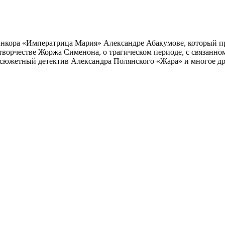
инкора «Императрица Мария» Александре Абакумове, который про
 творчестве Жоржа Сименона, о трагическом периоде, с связанн
осюжетный детектив Александра Полянского «Жара» и многое др