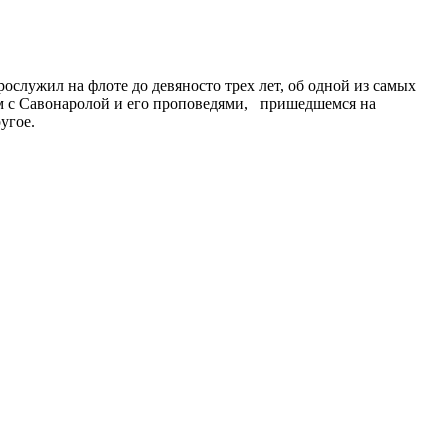
служил на флоте до девяносто трех лет, об одной из самых
ом с Савонаролой и его проповедями, пришедшемся на
угое.