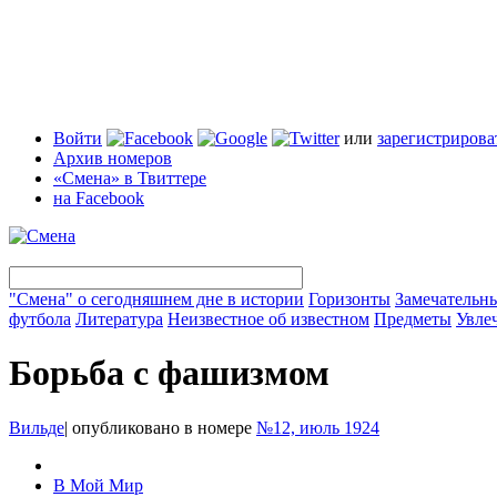
Войти
или
зарегистрирова
Архив номеров
«Смена» в Твиттере
на Facebook
"Смена" о сегодняшнем дне в истории
Горизонты
Замечательн
футбола
Литература
Неизвестное об известном
Предметы
Увле
Борьба с фашизмом
Вильде
|
опубликовано в номере
№12, июль 1924
В Мой Мир