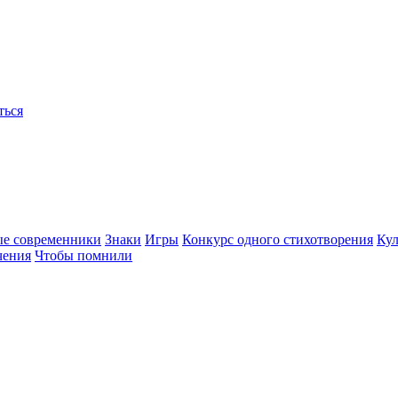
ться
ые современники
Знаки
Игры
Конкурс одного стихотворения
Кул
чения
Чтобы помнили