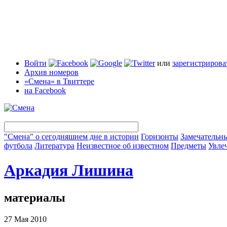
Войти
или
зарегистрирова
Архив номеров
«Смена» в Твиттере
на Facebook
"Смена" о сегодняшнем дне в истории
Горизонты
Замечательн
футбола
Литература
Неизвестное об известном
Предметы
Увле
Аркадия Лишина
материалы
27 Мая 2010