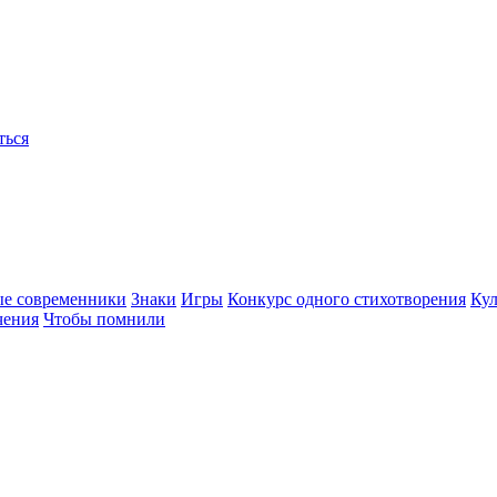
ться
ые современники
Знаки
Игры
Конкурс одного стихотворения
Кул
чения
Чтобы помнили