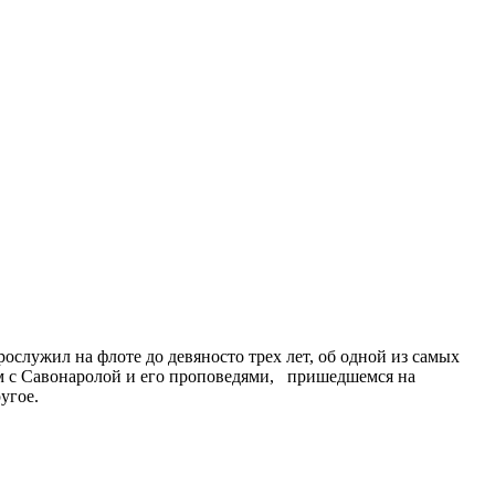
служил на флоте до девяносто трех лет, об одной из самых
ом с Савонаролой и его проповедями, пришедшемся на
угое.