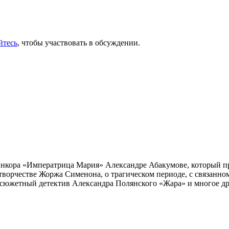
йтесь
, чтобы участвовать в обсуждении.
инкора «Императрица Мария» Александре Абакумове, который про
 творчестве Жоржа Сименона, о трагическом периоде, с связанн
осюжетный детектив Александра Полянского «Жара» и многое др