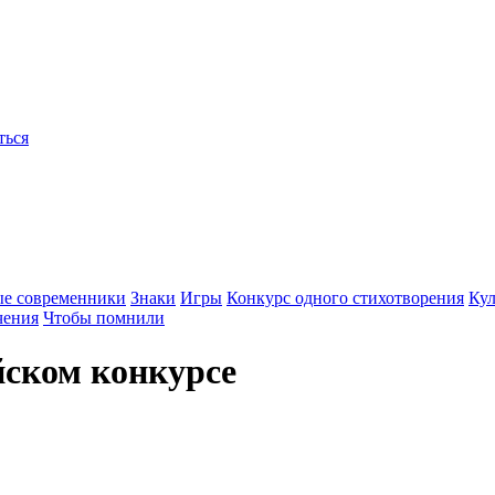
ться
ые современники
Знаки
Игры
Конкурс одного стихотворения
Кул
чения
Чтобы помнили
йском конкурсе