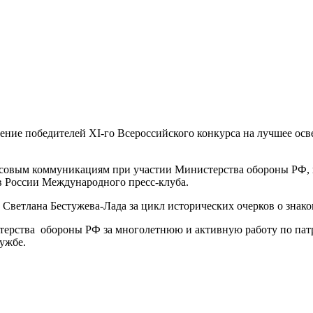
дение победителей XI-го Всероссийского конкурса на лучшее ос
совым коммуникациям при участии Министерства обороны РФ, и
в России Международного пресс-клуба.
ветлана Бестужева-Лада за цикл исторических очерков о знако
ерства обороны РФ за многолетнюю и активную работу по пат
ужбе.