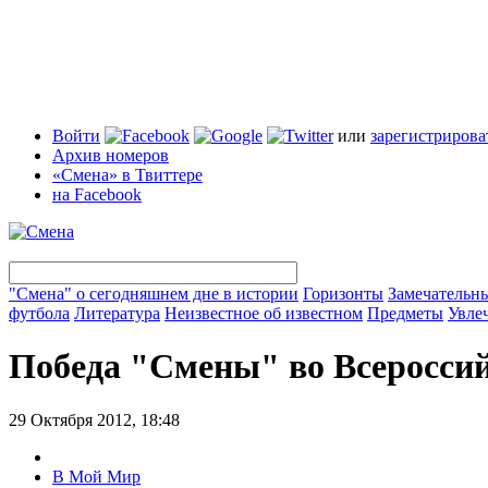
Войти
или
зарегистрирова
Архив номеров
«Смена» в Твиттере
на Facebook
"Смена" о сегодняшнем дне в истории
Горизонты
Замечательн
футбола
Литература
Неизвестное об известном
Предметы
Увле
Победа "Смены" во Всеросси
29 Октября 2012, 18:48
В Мой Мир