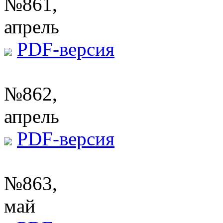
№861,
апрель
PDF-версия
№862,
апрель
PDF-версия
№863,
май