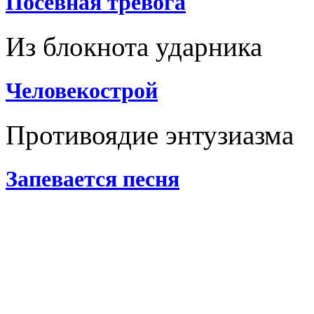
Посевная тревога
Из блокнота ударника
Человекострой
Противоядие энтузиазма
Запевается песня